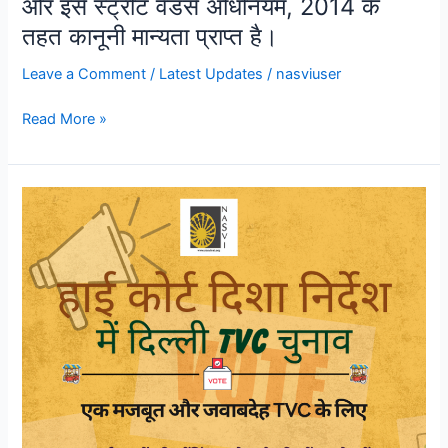
और इसे स्ट्रीट वेंडर्स अधिनियम, 2014 के
कानूनी
तहत कानूनी मान्यता प्राप्त है।
मान्यता
प्राप्त
Leave a Comment
/
Latest Updates
/
nasviuser
है।
Read More »
एक
मजबूत
और
जवाबदेह
TVC
के
लिए
सोच-
समझकर
अपना
प्रतिनिधि