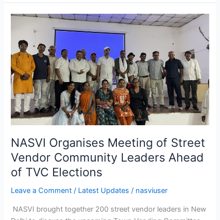
NASVI
Organises
Meeting
of
Street
Vendor
Community
Leaders
Ahead
of
TVC
NASVI Organises Meeting of Street
Elections
Vendor Community Leaders Ahead
of TVC Elections
Leave a Comment
/
Latest Updates
/
nasviuser
NASVI brought together 200 street vendor leaders in New