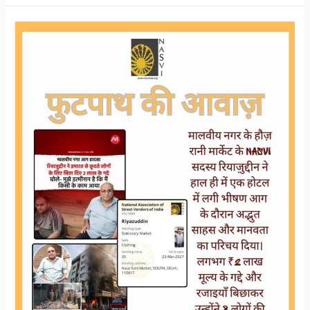
साहस,
मानवता
और
जिम्मेदारी
की
मिसाल:
रियाज़ुद्दीन