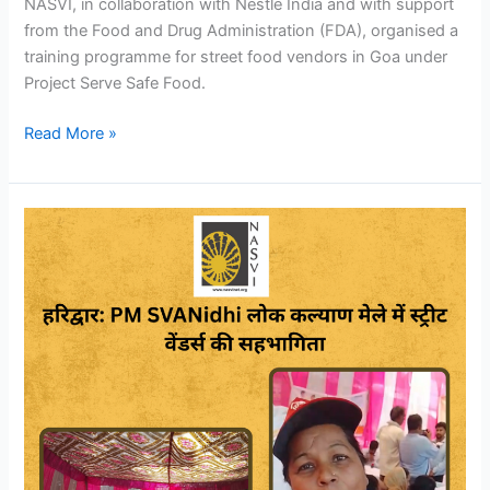
NASVI, in collaboration with Nestlé India and with support
from the Food and Drug Administration (FDA), organised a
training programme for street food vendors in Goa under
Project Serve Safe Food.
Read More »
Participation
of
Street
Vendors
in
the
PM
SVANidhi
Lok
Kalyan
Mela