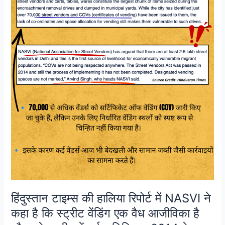
NASVI
ने
कहा
है
कि
स्ट्रीट
वेंडिंग
एक
वैध
आजीविका
है
और
इसे
स्ट्रीट
वेंडर्स
अधिनियम,
हिंदुस्तान टाइम्स की हालिया रिपोर्ट में NASVI ने
2014
के
कहा है कि स्ट्रीट वेंडिंग एक वैध आजीविका है
तहत