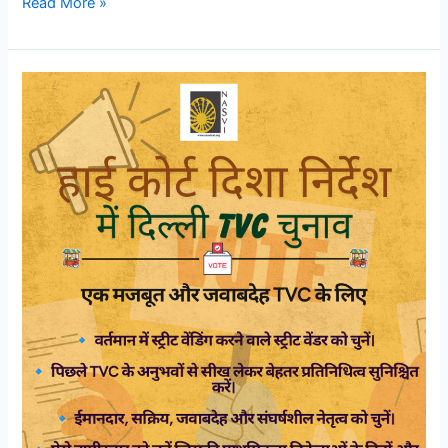
Read More »
एक
मजबूत
और
जवाबदेह
TVC
के
लिए
सोच-
समझकर
अपना
प्रतिनिधि
चुनें।