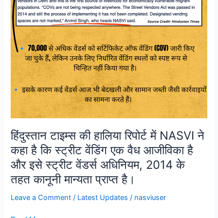
स्ट्रीट
वेंडिंग
एक
वैध
आजीविका
है
और
इसे
स्ट्रीट
वेंडर्स
अधिनियम,
हिंदुस्तान टाइम्स की हालिया रिपोर्ट में NASVI ने
2014
के
कहा है कि स्ट्रीट वेंडिंग एक वैध आजीविका है
तहत
और इसे स्ट्रीट वेंडर्स अधिनियम, 2014 के
कानूनी
तहत कानूनी मान्यता प्राप्त है।
मान्यता
प्राप्त
Leave a Comment
/
Latest Updates
/
nasviuser
है।