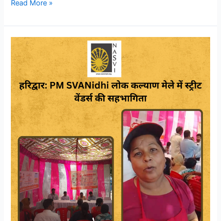
Read More »
Participation
of
Street
Vendors
in
the
PM
SVANidhi
Lok
Kalyan
Mela