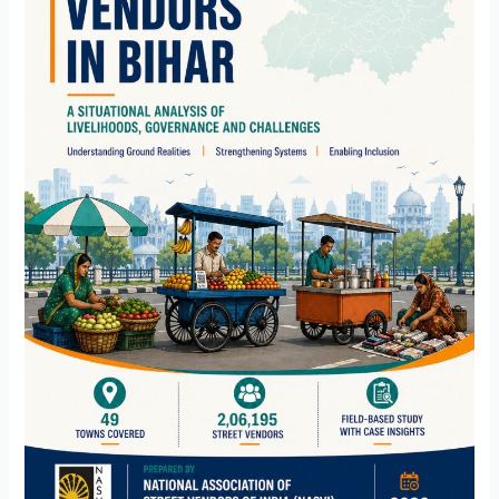
A
Situational
Analysis
of
Livelihoods,
Governance
and
Challenges