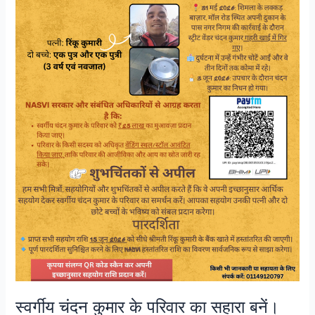
परिवार
का
सहारा
बनें।
आपका
हर
सहयोग
उनके
लिए
मायने
रखता
है।
स्वर्गीय चंदन कुमार के परिवार का सहारा बनें।