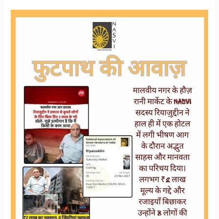
साहस,
मानवता
और
जिम्मेदारी
की
मिसाल:
रियाज़ुद्दीन